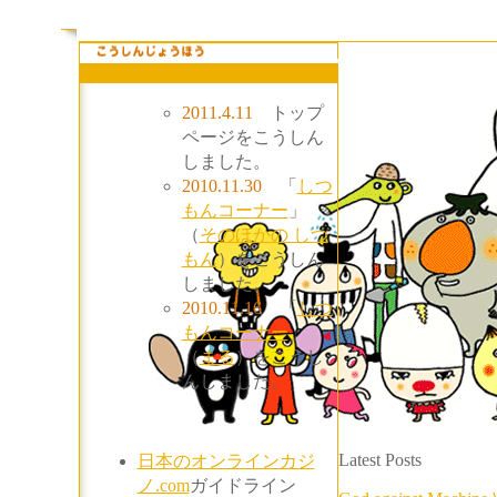
2011.4.11
トップ
ページをこうしん
しました。
2010.11.30
「
しつ
もんコーナー
」
（
そのほかの しつ
もん
）をこうしん
しました。
2010.11.16
「
しつ
もんコーナー
」
（
まる
）をこうし
んしました。
Latest Posts
日本のオンラインカジ
ノ.com
ガイドライン