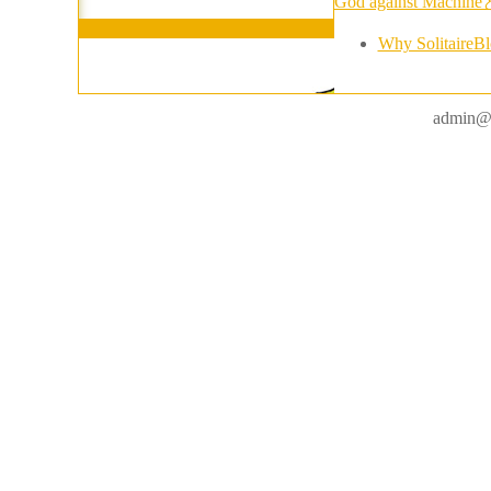
God against M
Why SolitaireBlo
admin@r